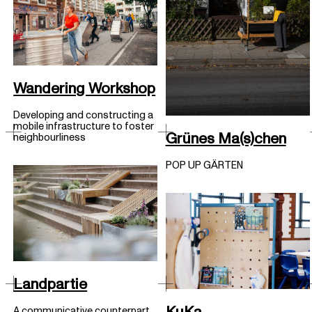
Wandering Workshop
Developing and constructing a
mobile infrastructure to foster
Grünes Ma(s)chen
neighbourliness
POP UP GÄRTEN
Landpartie
KuKa
A communicative counterpart