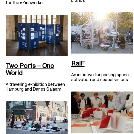
brands
for the »Zinnwerke«
RalF
Two Ports – One
World
An initiative for parking space
activation and spatial visions
A travelling exhibition between
Hamburg and Dar es Salaam