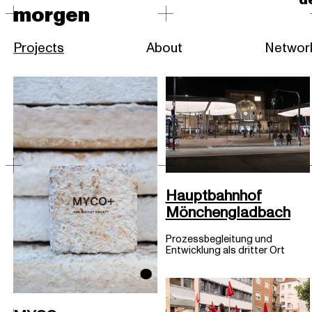
d
morgen
Projects
About
Networ
o
Hauptbahnhof
Mönchengladbach
Prozessbegleitung und
Entwicklung als dritter Ort