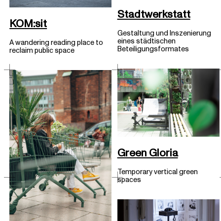
Stadtwerkstatt
KOM:sit
Gestaltung und Inszenierung
eines städtischen
A wandering reading place to
Beteiligungsformates
reclaim public space
Green Gloria
Temporary vertical green
spaces