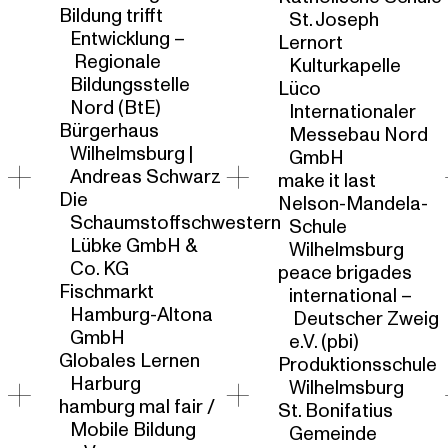
Bildung trifft
St. Joseph
Entwicklung –
Lernort
Regionale
Kulturkapelle
Bildungsstelle
Lüco
Nord (BtE)
Internationaler
Bürgerhaus
Messebau Nord
Wilhelmsburg |
GmbH
Andreas Schwarz
make it last
Die
Nelson-Mandela-
Schaumstoffschwestern
Schule
Lübke GmbH &
Wilhelmsburg
Co. KG
peace brigades
Fischmarkt
international –
Hamburg-Altona
Deutscher Zweig
GmbH
e.V. (pbi)
Globales Lernen
Produktionsschule
Harburg
Wilhelmsburg
hamburg mal fair /
St. Bonifatius
Mobile Bildung
Gemeinde