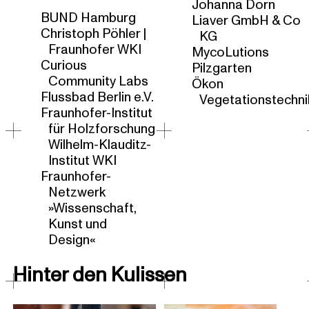
Johanna Dorn
BUND Hamburg
Liaver GmbH & Co
Christoph Pöhler |
KG
Fraunhofer WKI
MycoLutions
Curious
Pilzgarten
Community Labs
Ökon
Flussbad Berlin e.V.
Vegetationstechni
Fraunhofer-Institut
für Holzforschung
Wilhelm-Klauditz-
Institut WKI
Fraunhofer-
Netzwerk
»Wissenschaft,
Kunst und
Design«
Hinter den Kulissen