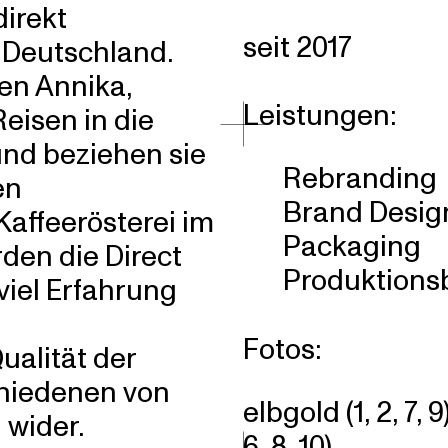
direkt
seit 2017
 Deutschland.
en Annika,
Leistungen:
eisen in die
und beziehen sie
Rebranding
en
Brand Desig
Kaffeerösterei im
Packaging
den die Direct
Produktions
viel Erfahrung
Fotos:
ualität der
chiedenen von
elbgold (1, 2, 7, 9
 wider.
6, 8, 10)